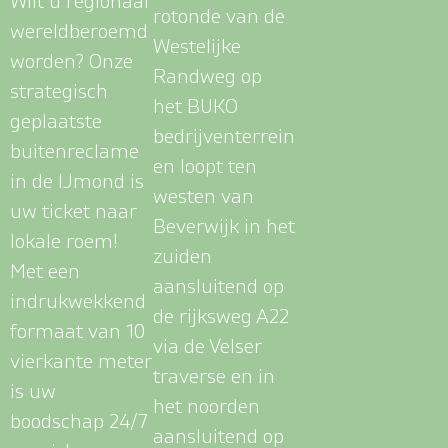
W
i
l
t
u
r
e
g
i
o
n
a
a
l
rotonde van de
w
e
r
e
l
d
b
e
r
o
e
m
d
Westelijke
w
o
r
d
e
n
?
O
n
z
e
Randweg op
s
t
r
a
t
e
g
i
s
c
h
het BUKO
g
e
p
l
a
a
t
s
t
e
bedrijventerrein
b
u
i
t
e
n
r
e
c
l
a
m
e
en loopt ten
i
n
d
e
I
J
m
o
n
d
i
s
westen van
u
w
t
i
c
k
e
t
n
a
a
r
Beverwijk in het
l
o
k
a
l
e
r
o
e
m
!
zuiden
M
e
t
e
e
n
aansluitend op
i
n
d
r
u
k
w
e
k
k
e
n
d
de rijksweg A22
f
o
r
m
a
a
t
v
a
n
1
0
via de Velser
v
i
e
r
k
a
n
t
e
m
e
t
e
r
traverse en in
i
s
u
w
het noorden
b
o
o
d
s
c
h
a
p
2
4
/
7
aansluitend op