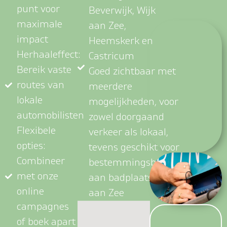
p
u
n
t
v
o
o
r
Beverwijk, Wijk
m
a
x
i
m
a
l
e
aan Zee,
i
m
p
a
c
t
Heemskerk en
H
e
r
h
a
a
l
e
f
f
e
c
t
:
Castricum
B
e
r
e
i
k
v
a
s
t
e
Goed zichtbaar met
r
o
u
t
e
s
v
a
n
meerdere
l
o
k
a
l
e
mogelijkheden, voor
a
u
t
o
m
o
b
i
l
i
s
t
e
n
zowel doorgaand
F
l
e
x
i
b
e
l
e
verkeer als lokaal,
o
p
t
i
e
s
:
tevens geschikt voor
C
o
m
b
i
n
e
e
r
bestemmingsbezoek
m
e
t
o
n
z
e
aan badplaats Wijk
o
n
l
i
n
e
aan Zee
c
a
m
p
a
g
n
e
s
o
f
b
o
e
k
a
p
a
r
t