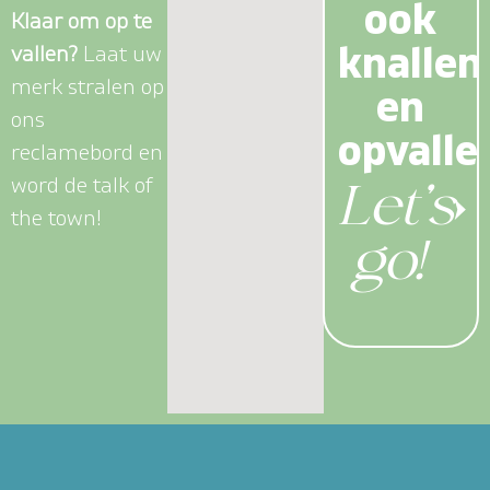
ook
K
l
a
a
r
o
m
o
p
t
e
knallen
v
a
l
l
e
n
?
L
a
a
t
u
w
m
e
r
k
s
t
r
a
l
e
n
o
p
en
o
n
s
opvalle
r
e
c
l
a
m
e
b
o
r
d
e
n
w
o
r
d
d
e
t
a
l
k
o
f
Let’s
➤
t
h
e
t
o
w
n
!
go!