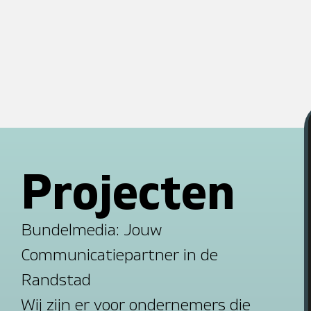
P
r
o
j
e
c
t
e
n
B
u
n
d
e
l
m
e
d
i
a
:
J
o
u
w
C
o
m
m
u
n
i
c
a
t
i
e
p
a
r
t
n
e
r
i
n
d
e
R
a
n
d
s
t
a
d
W
i
j
z
i
j
n
e
r
v
o
o
r
o
n
d
e
r
n
e
m
e
r
s
d
i
e