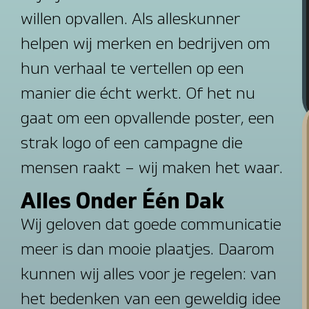
w
i
l
l
e
n
o
p
v
a
l
l
e
n
.
A
l
s
a
l
l
e
s
k
u
n
n
e
r
h
e
l
p
e
n
w
i
j
m
e
r
k
e
n
e
n
b
e
d
r
i
j
v
e
n
o
m
h
u
n
v
e
r
h
a
a
l
t
e
v
e
r
t
e
l
l
e
n
o
p
e
e
n
m
a
n
i
e
r
d
i
e
é
c
h
t
w
e
r
k
t
.
O
f
h
e
t
n
u
g
a
a
t
o
m
e
e
n
o
p
v
a
l
l
e
n
d
e
p
o
s
t
e
r
,
e
e
n
s
t
r
a
k
l
o
g
o
o
f
e
e
n
c
a
m
p
a
g
n
e
d
i
e
m
e
n
s
e
n
r
a
a
k
t
–
w
i
j
m
a
k
e
n
h
e
t
w
a
a
r
.
A
l
l
e
s
O
n
d
e
r
É
é
n
D
a
k
W
i
j
g
e
l
o
v
e
n
d
a
t
g
o
e
d
e
c
o
m
m
u
n
i
c
a
t
i
e
m
e
e
r
i
s
d
a
n
m
o
o
i
e
p
l
a
a
t
j
e
s
.
D
a
a
r
o
m
k
u
n
n
e
n
w
i
j
a
l
l
e
s
v
o
o
r
j
e
r
e
g
e
l
e
n
:
v
a
n
h
e
t
b
e
d
e
n
k
e
n
v
a
n
e
e
n
g
e
w
e
l
d
i
g
i
d
e
e