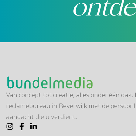
ontde
Van concept tot creatie, alles onder één dak.
reclamebureau in Beverwijk met de persoonl
aandacht die u verdient.