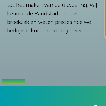
t
o
t
h
e
t
m
a
k
e
n
v
a
n
d
e
u
i
t
v
o
e
r
i
n
g
.
W
i
j
k
e
n
n
e
n
d
e
R
a
n
d
s
t
a
d
a
l
s
o
n
z
e
b
r
o
e
k
z
a
k
e
n
w
e
t
e
n
p
r
e
c
i
e
s
h
o
e
w
e
b
e
d
r
i
j
v
e
n
k
u
n
n
e
n
l
a
t
e
n
g
r
o
e
i
e
n
.