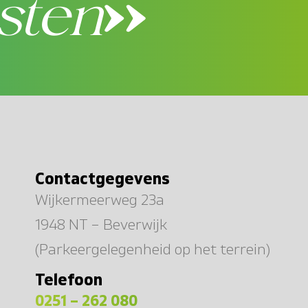
sten
Contactgegevens
Wijkermeerweg 23a
1948 NT – Beverwijk
(Parkeergelegenheid op het terrein)
Telefoon
0251 – 262 080