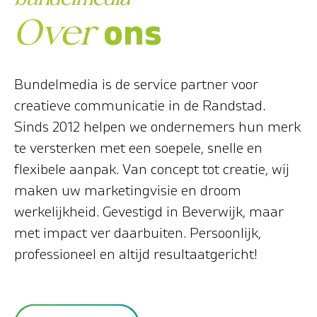
bundelmedia
ons
Over
B
u
n
d
e
l
m
e
d
i
a
i
s
d
e
s
e
r
v
i
c
e
p
a
r
t
n
e
r
v
o
o
r
c
r
e
a
t
i
e
v
e
c
o
m
m
u
n
i
c
a
t
i
e
i
n
d
e
R
a
n
d
s
t
a
d
.
S
i
n
d
s
2
0
1
2
h
e
l
p
e
n
w
e
o
n
d
e
r
n
e
m
e
r
s
h
u
n
m
e
r
k
t
e
v
e
r
s
t
e
r
k
e
n
m
e
t
e
e
n
s
o
e
p
e
l
e
,
s
n
e
l
l
e
e
n
f
l
e
x
i
b
e
l
e
a
a
n
p
a
k
.
V
a
n
c
o
n
c
e
p
t
t
o
t
c
r
e
a
t
i
e
,
w
i
j
m
a
k
e
n
u
w
m
a
r
k
e
t
i
n
g
v
i
s
i
e
e
n
d
r
o
o
m
w
e
r
k
e
l
i
j
k
h
e
i
d
.
G
e
v
e
s
t
i
g
d
i
n
B
e
v
e
r
w
i
j
k
,
m
a
a
r
m
e
t
i
m
p
a
c
t
v
e
r
d
a
a
r
b
u
i
t
e
n
.
P
e
r
s
o
o
n
l
i
j
k
,
p
r
o
f
e
s
s
i
o
n
e
e
l
e
n
a
l
t
i
j
d
r
e
s
u
l
t
a
a
t
g
e
r
i
c
h
t
!