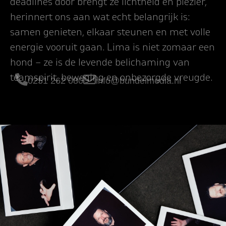
deadlines door brengt ze lichtheid en plezier,
herinnert ons aan wat echt belangrijk is:
samen genieten, elkaar steunen en met volle
energie vooruit gaan. Lima is niet zomaar een
hond – ze is de levende belichaming van
teamspirit, beweging en onbezorgde vreugde.
0251 262 080
info@bundelmedia.nl